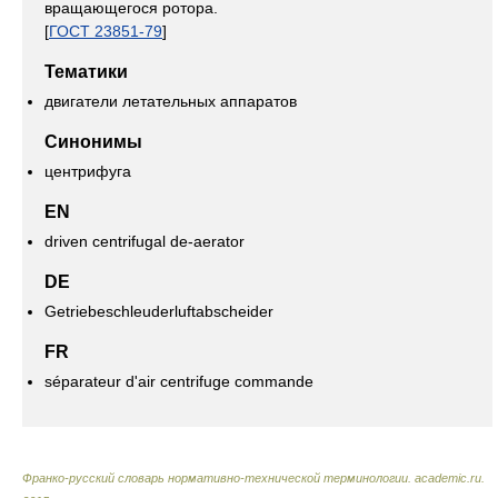
вращающегося ротора.
[
ГОСТ 23851-79
]
Тематики
двигатели летательных аппаратов
Синонимы
центрифуга
EN
driven centrifugal de-aerator
DE
Getriebeschleuderluftabscheider
FR
séparateur d'air centrifuge commande
Франко-русский словарь нормативно-технической терминологии
.
academic.ru
.