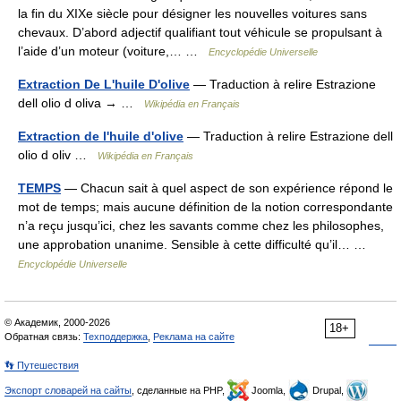
la fin du XIXe siècle pour désigner les nouvelles voitures sans
chevaux. D’abord adjectif qualifiant tout véhicule se propulsant à
l’aide d’un moteur (voiture,… …
Encyclopédie Universelle
Extraction De L'huile D'olive
— Traduction à relire Estrazione
dell olio d oliva → …
Wikipédia en Français
Extraction de l'huile d'olive
— Traduction à relire Estrazione dell
olio d oliv …
Wikipédia en Français
TEMPS
— Chacun sait à quel aspect de son expérience répond le
mot de temps; mais aucune définition de la notion correspondante
n’a reçu jusqu’ici, chez les savants comme chez les philosophes,
une approbation unanime. Sensible à cette difficulté qu’il… …
Encyclopédie Universelle
© Академик, 2000-2026
18+
Обратная связь:
Техподдержка
,
Реклама на сайте
👣 Путешествия
Экспорт словарей на сайты
, сделанные на PHP,
Joomla,
Drupal,