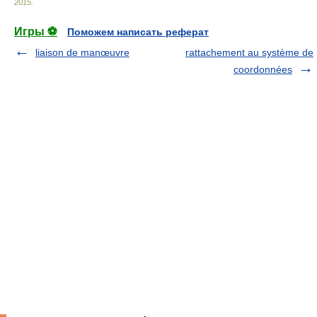
2015
.
Игры ⚽
Поможем написать реферат
liaison de manœuvre
rattachement au système de
coordonnées