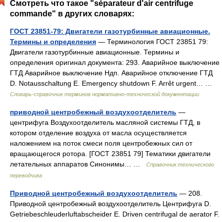
Смотреть что такое "séparateur d'air centrifuge
commande" в других словарях:
ГОСТ 23851-79: Двигатели газотурбинные авиационные.
Термины и определения
— Терминология ГОСТ 23851 79:
Двигатели газотурбинные авиационные. Термины и
определения оригинал документа: 293. Аварийное выключение
ГТД Аварийное выключение Ндп. Аварийное отключение ГТД
D. Notausschaltung Е. Emergency shutdown F. Arrêt urgent… …
Словарь-справочник терминов нормативно-технической документации
приводной центробежный воздухоотделитель
—
центрифуга Воздухоотделитель масляной системы ГТД, в
котором отделение воздуха от масла осуществляется
наложением на поток смеси поля центробежных сил от
вращающегося ротора. [ГОСТ 23851 79] Тематики двигатели
летательных аппаратов Синонимы… …
Справочник технического
переводчика
Приводной центробежный воздухоотделитель
— 208.
Приводной центробежный воздухоотделитель Центрифуга D.
Getriebeschleuderluftabscheider E. Driven centrifugal de aerator F.