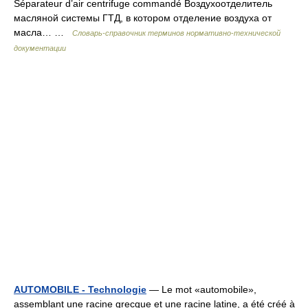
Séparateur d’air centrifuge commandé Воздухоотделитель
масляной системы ГТД, в котором отделение воздуха от
масла… …
Словарь-справочник терминов нормативно-технической
документации
AUTOMOBILE - Technologie
— Le mot «automobile»,
assemblant une racine grecque et une racine latine, a été créé à